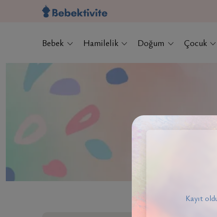
Bebek
Hamilelik
Doğum
Çocuk
Kayıt oldu