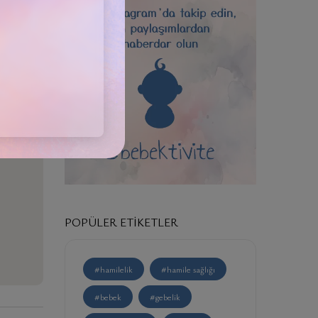
POPÜLER ETIKETLER
#hamilelik
#hamile sağlığı
#bebek
#gebelik