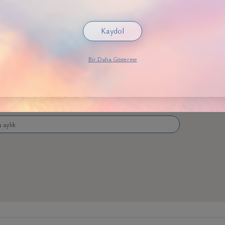
Kaydol
-3 aylık
Bir Daha Gösterme
-5 aylık
8 aylık
9 aylık