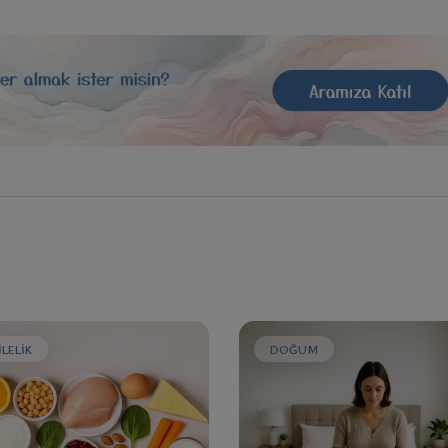
LELIK
DOĞUM