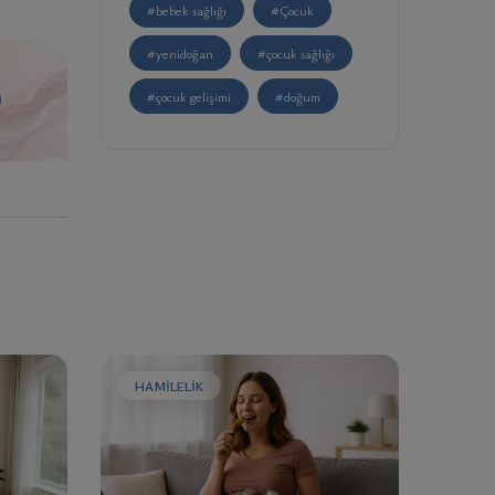
#bebek sağlığı
#Çocuk
#yenidoğan
#çocuk sağlığı
#çocuk gelişimi
#doğum
HAMILELIK