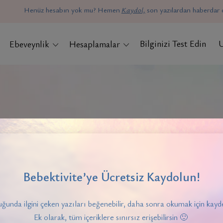
Henüz hesabın yok mu? Hemen
Kaydol,
son yazılardan haberdar o
Bilginizi Test Edin
Ebeveynlik
Hesaplamalar
HIZLI ANKET
Bebektivite’ye Ücretsiz Kaydolun!
ğunda ilgini çeken yazıları beğenebilir, daha sonra okumak için kayde
Ek olarak, tüm içeriklere sınırsız erişebilirsin 🙂