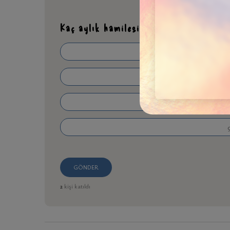
Kaç aylık hamilesiniz?
1
4
6-
GÖNDER
2
kişi katıldı