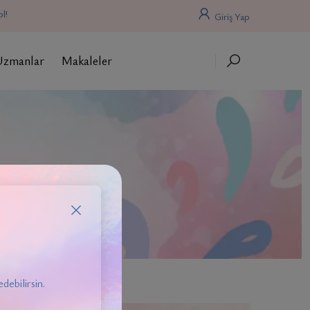
l!
Giriş Yap
Uzmanlar
Makaleler
debilirsin.