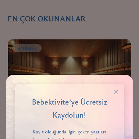
EN ÇOK OKUNANLAR
HAMILELIK
Bebektivite’ye Ücretsiz
Hamilelik Döneminde Sauna Veya Termal Suya
Kaydolun!
Girilebilir Mi?
Kayıt olduğunda ilgini çeken yazıları