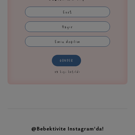
Evet
Hayır
Emin değilim
GÖNDER
13
kişi katıldı
@Bebektivite
Instagram'da!