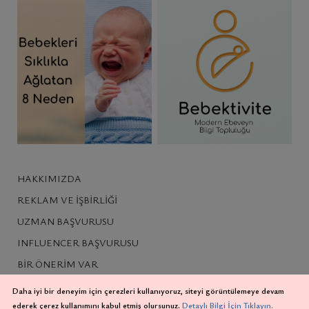
HAKKIMIZDA
REKLAM VE İŞBIRLIĞI
UZMAN BAŞVURUSU
INFLUENCER BAŞVURUSU
BIR ÖNERIM VAR
ÇEREZLER
Daha iyi bir deneyim için çerezleri kullanıyoruz, siteyi görüntülemeye devam
ederek çerez kullanımını kabul etmiş olursunuz.
Detaylı Bilgi İçin Tıklayın.
GIZLILIK İLKELERI