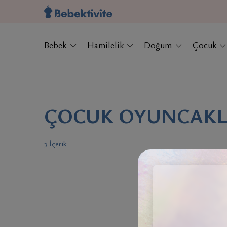
Bebek
Hamilelik
Doğum
Çocuk
ÇOCUK OYUNCAKL
3 İçerik