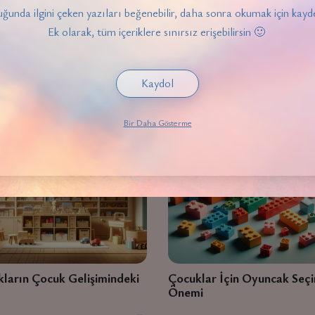
ğunda ilgini çeken yazıları beğenebilir, daha sonra okumak için kayde
Ek olarak, tüm içeriklere sınırsız erişebilirsin 🙂
Kaydol
Bir Daha Gösterme
UK
ÇOCUK YETIŞTIRME
ların Çocuk Gelişimindeki
Çocuklar İçin Oyuncak Seçi
Önemi