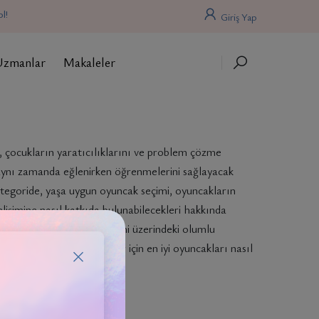
l!
Giriş Yap
Uzmanlar
Makaleler
 çocukların yaratıcılıklarını ve problem çözme
i, aynı zamanda eğlenirken öğrenmelerini sağlayacak
kategoride, yaşa uygun oyuncak seçimi, oyuncakların
gelişimine nasıl katkıda bulunabilecekleri hakkında
z. Oyunun, çocukların gelişimi üzerindeki olumlu
ere ve bakıcılara, çocuklar için en iyi oyuncakları nasıl
 ediyoruz.