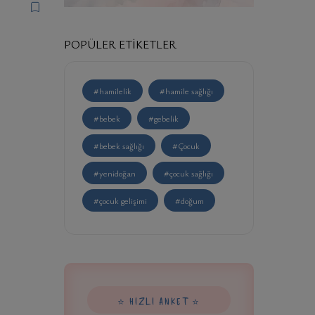
POPÜLER ETIKETLER
#hamilelik
#hamile sağlığı
#bebek
#gebelik
#bebek sağlığı
#Çocuk
#yenidoğan
#çocuk sağlığı
#çocuk gelişimi
#doğum
⭐ HIZLI ANKET ⭐