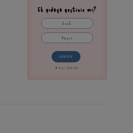
Ek gıdaya geçtiniz mi?
Evet
Hayır
GÖNDER
9
kişi katıldı