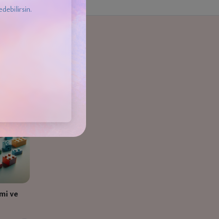
debilirsin.
mi ve