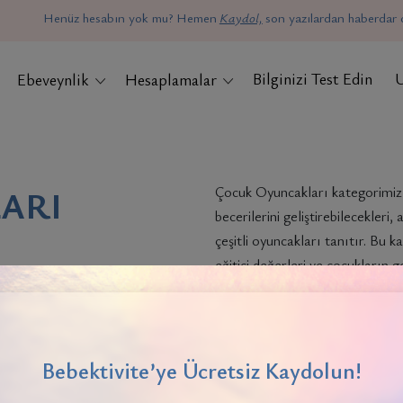
Henüz hesabın yok mu? Hemen
Kaydol,
son yazılardan haberdar o
Bilginizi Test Edin
Ebeveynlik
Hesaplamalar
ARI
Çocuk Oyuncakları kategorimiz,
becerilerini geliştirebilecekler
çeşitli oyuncakları tanıtır. Bu 
eğitici değerleri ve çocukların 
bilgilendirici içerikler sunuyoru
etkilerini vurgulayarak, ebeveynl
seçecekleri konusunda rehberlik
Bebektivite’ye Ücretsiz Kaydolun!