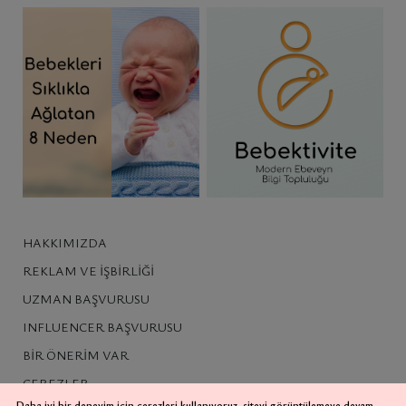
HAKKIMIZDA
REKLAM VE İŞBIRLIĞI
UZMAN BAŞVURUSU
INFLUENCER BAŞVURUSU
BIR ÖNERIM VAR
ÇEREZLER
Daha iyi bir deneyim için çerezleri kullanıyoruz, siteyi görüntülemeye devam