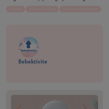
ÇOCUK
ÇOCUK GELIŞIMI
ÇOCUK OYUNCAKLARI
Bebektivite