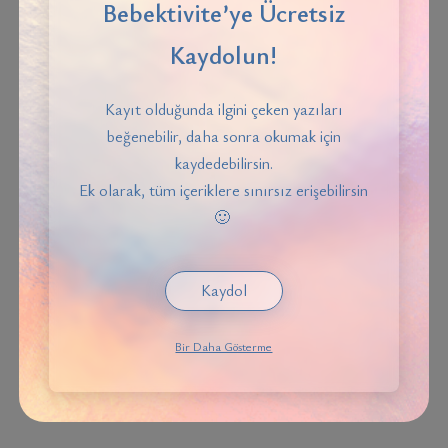
çocukların büyüme ve öğrenme süreçlerinde nasıl
Bebektivite’ye Ücretsiz
önemli bir rol oynadığını gösterir.
Kaydolun!
Fiziksel Gelişimi Destekleyen
Kayıt olduğunda ilgini çeken yazıları
Oyuncaklar
beğenebilir, daha sonra okumak için
kaydedebilirsin.
Ek olarak, tüm içeriklere sınırsız erişebilirsin
Büyük Kas Gelişimine Yardımcı Olanlar:
🙂
Üç tekerlekli bisikletler ve çeşitli boyutlardaki
arabalar çocukların motor becerilerinin gelişimine
Kaydol
katkıda bulunur.
Kayma, tırmanma ve sallanma oyuncakları ile
Bir Daha Gösterme
tahterevalliler, dengenin yanı sıra, büyük kas
gelişimini de teşvik eder.