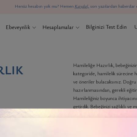
Henüz hesabın yok mu? Hemen
Kaydol,
son yazılardan haberdar o
Bilginizi Test Edin
Ebeveynlik
Hesaplamalar
RLIK
Hamileliğe Hazırlık, bebeğinizin 
kategoride, hamilelik sürecine h
ve öneriler bulacaksınız. Doğru 
hazırlanmasından, gerekli eğiti
Hamileliğiniz boyunca ihtiyacını
getirdik. Bebeğinizi sağlıklı ve 