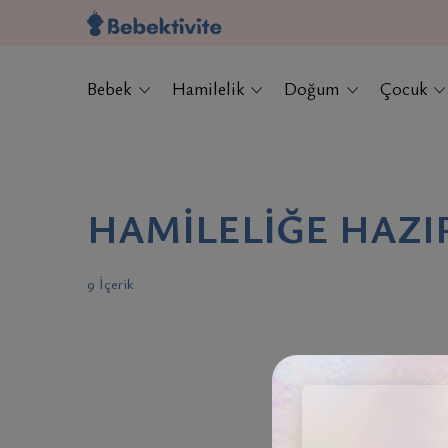
Bebek
Hamilelik
Doğum
Çocuk
HAMILELIĞE HAZI
9 İçerik