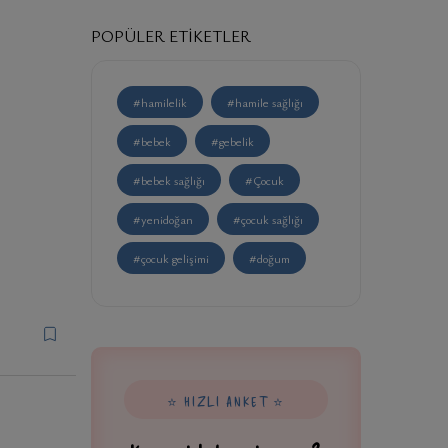
POPÜLER ETIKETLER
#hamilelik
#hamile sağlığı
#bebek
#gebelik
#bebek sağlığı
#Çocuk
#yenidoğan
#çocuk sağlığı
#çocuk gelişimi
#doğum
⭐ HIZLI ANKET ⭐