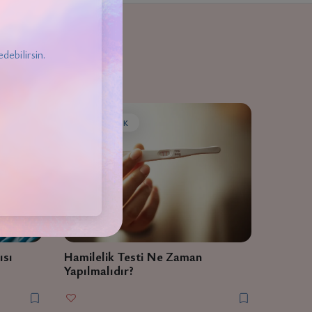
debilirsin.
HAMILELIK
ısı
Hamilelik Testi Ne Zaman
Yapılmalıdır?