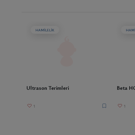
HAMILELIK
HAMI
Ultrason Terimleri
Beta HC
1
1