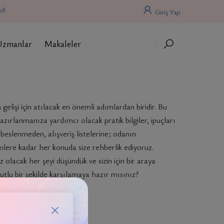
l!
Giriş Yap
Uzmanlar
Makaleler
gelişi için atılacak en önemli adımlardan biridir. Bu
azırlanmanıza yardımcı olacak pratik bilgiler, ipuçları
beslenmeden, alışveriş listelerine; odanın
mlere kadar her konuda size rehberlik ediyoruz.
z olacak her şeyi düşündük ve sizin için bir araya
mutlu bir şekilde karşılamaya hazır mısınız?