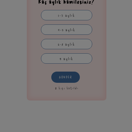
Kaç aylık hamilesiniz?
1-3 aylık
4-5 aylık
6-8 aylık
9 aylık
GÖNDER
2
kişi katıldı