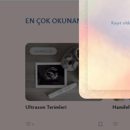
EN ÇOK OKUNANLAR
Kayıt oldu
HAMILELIK
HAMI
Ultrason Terimleri
Hamileli
1