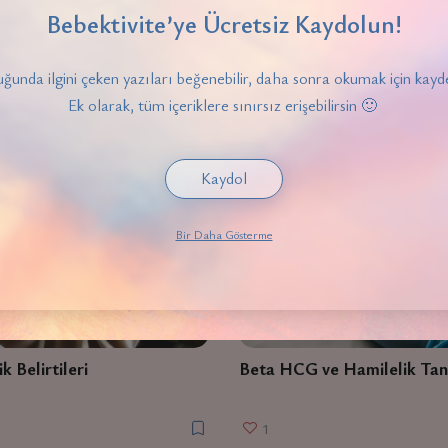
Bebektivite’ye Ücretsiz Kaydolun!
ğunda ilgini çeken yazıları beğenebilir, daha sonra okumak için kayde
Ek olarak, tüm içeriklere sınırsız erişebilirsin 🙂
Kaydol
LELIK
HAMILELIK
Bir Daha Gösterme
k Belirtileri
Beta HCG ve Hamilelik Tan
1