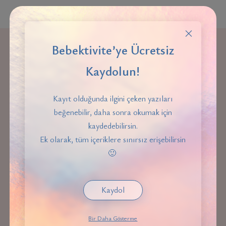
Bebektivite’ye Ücretsiz
EN ÇOK OKUNANLAR
Kaydolun!
Kayıt olduğunda ilgini çeken yazıları
EBEVEYNLIK
beğenebilir, daha sonra okumak için
kaydedebilirsin.
Ek olarak, tüm içeriklere sınırsız erişebilirsin
🙂
Kaydol
Kadın Hastalıkları ve Menopoz Üzerine Röportaj
Bir Daha Gösterme