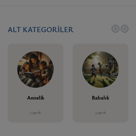
ALT KATEGORILER
Annelik
Babalık
2 içerik
3 içerik