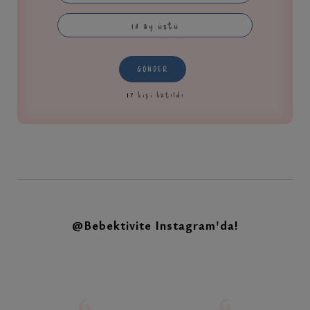
18 ay üstü
GÖNDER
17
kişi katıldı
@Bebektivite
Instagram'da!