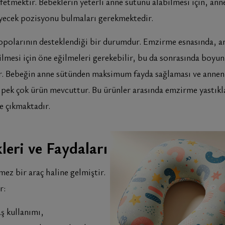
tmektir. Bebeklerin yeterli anne sütünü alabilmesi için, ann
eyecek pozisyonu bulmaları gerekmektedir.
 popolarının desteklendiği bir durumdur. Emzirme esnasında, a
mesi için öne eğilmeleri gerekebilir, bu da sonrasında boyun 
lir. Bebeğin anne sütünden maksimum fayda sağlaması ve annen
ş pek çok ürün mevcuttur. Bu ürünler arasında emzirme yastıkl
e çıkmaktadır.
leri ve Faydaları
ez bir araç haline gelmiştir.
r:
ş kullanımı,