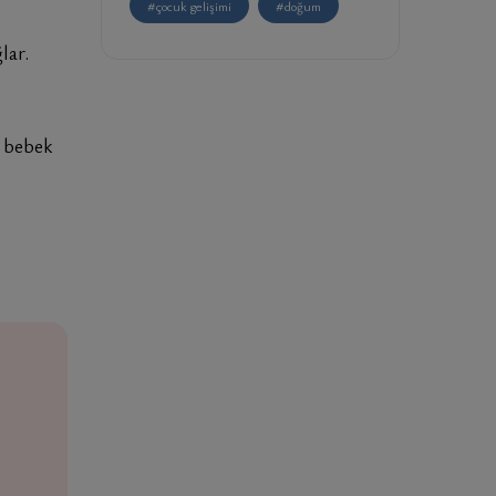
#çocuk gelişimi
#doğum
lar.
e bebek