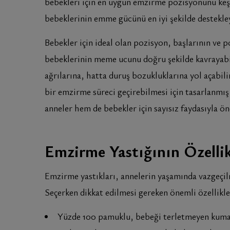
bebekleri için en uygun emzirme pozisyonunu keşfe
bebeklerinin emme gücünü en iyi şekilde destekl
Bebekler için ideal olan pozisyon, başlarının ve
bebeklerinin meme ucunu doğru şekilde kavrayabil
ağrılarına, hatta duruş bozukluklarına yol açabi
bir emzirme süreci geçirebilmesi için tasarlanmı
anneler hem de bebekler için sayısız faydasıyla ön
Emzirme Yastığının Özellik
Emzirme yastıkları, annelerin yaşamında vazgeçilm
Seçerken dikkat edilmesi gereken önemli özellikle
Yüzde 100 pamuklu, bebeği terletmeyen kuma