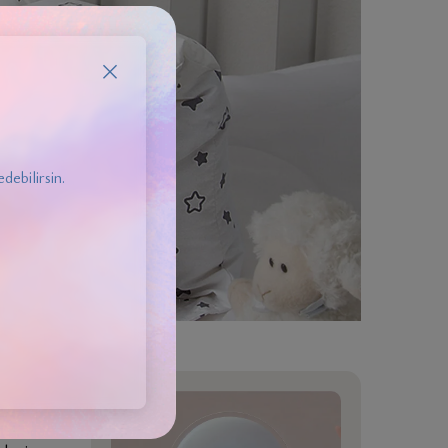
debilirsin.
. Bu
de