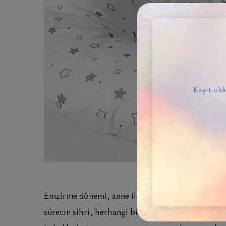
Kayıt oldu
Emzirme dönemi, anne ile bebeği arasında derin bi
sürecin sihri, herhangi bir rahatsızlıkla kesinti