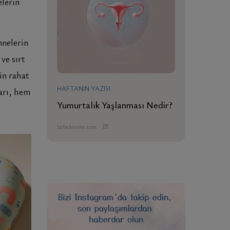
elerin
nnelerin
ve sırt
in rahat
HAFTANIN YAZISI
arı, hem
Yumurtalık Yaşlanması Nedir?
bebektivite.com