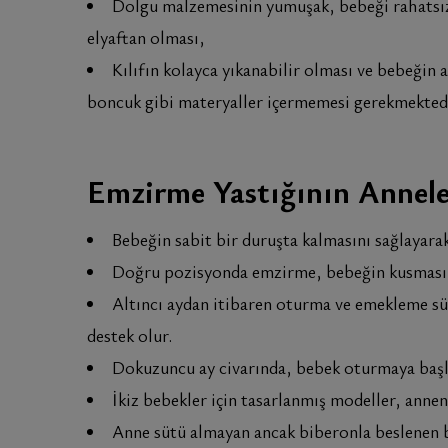
Dolgu malzemesinin yumuşak, bebeği rahatsız 
elyaftan olması,
Kılıfın kolayca yıkanabilir olması ve bebeğin 
boncuk gibi materyaller içermemesi gerekmektedi
Emzirme Yastığının Anneler
Bebeğin sabit bir duruşta kalmasını sağlayara
Doğru pozisyonda emzirme, bebeğin kusmasını 
Altıncı aydan itibaren oturma ve emekleme sü
destek olur.
Dokuzuncu ay civarında, bebek oturmaya başla
İkiz bebekler için tasarlanmış modeller, anne
Anne sütü almayan ancak biberonla beslenen be