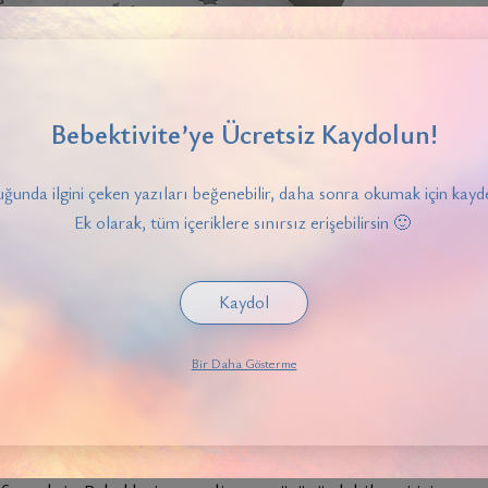
Bebektivite’ye Ücretsiz Kaydolun!
ğunda ilgini çeken yazıları beğenebilir, daha sonra okumak için kayde
Ek olarak, tüm içeriklere sınırsız erişebilirsin 🙂
Kaydol
Bir Daha Gösterme
r sevgi ve güven bağı kurulmasını sağlayan kritik bir süreçtir
ye uğramamalıdır. Anneler için önemli olan, hem kendileri hem 