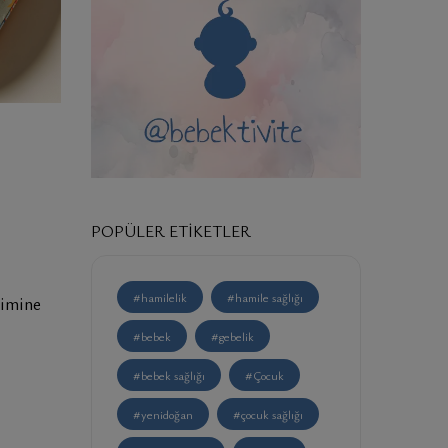
POPÜLER ETIKETLER
#hamilelik
#hamile sağlığı
şimine
#bebek
#gebelik
#bebek sağlığı
#Çocuk
#yenidoğan
#çocuk sağlığı