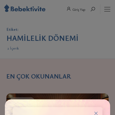
Giriş Yap
Etiket:
HAMILELIK DÖNEMI
2 İçerik
EN ÇOK OKUNANLAR
HAMILELIK