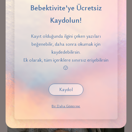
Bebektivite’ye Ücretsiz
Kaydolun!
Kayıt olduğunda ilgini çeken yazıları
Hamilelik Döneminde Sauna Veya Termal Suya
beğenebilir, daha sonra okumak için
Girilebilir Mi?
kaydedebilirsin.
Ek olarak, tüm içeriklere sınırsız erişebilirsin
🙂
HAMILELIK
Kaydol
Bir Daha Gösterme