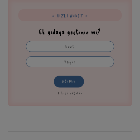
⭐ HIZLI ANKET ⭐
Ek gıdaya geçtiniz mi?
Evet
Hayır
GÖNDER
9
kişi katıldı