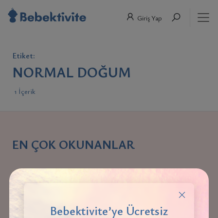
Giriş Yap
Etiket:
NORMAL DOĞUM
1 İçerik
EN ÇOK OKUNANLAR
DOĞUM
Bebektivite’ye Ücretsiz