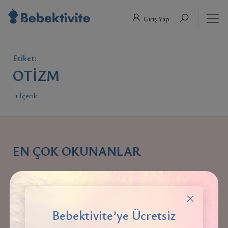
Giriş Yap
Etiket:
OTIZM
1 İçerik
EN ÇOK OKUNANLAR
BEBEK
Bebektivite’ye Ücretsiz