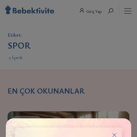
Giriş Yap
Etiket:
SPOR
2 İçerik
EN ÇOK OKUNANLAR
HAMILELIK