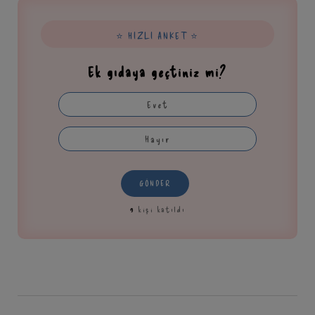
⭐ HIZLI ANKET ⭐
Ek gıdaya geçtiniz mi?
Evet
Hayır
GÖNDER
9
kişi katıldı