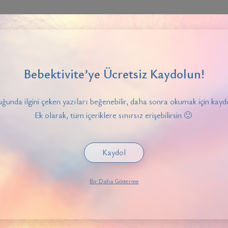
Bebektivite’ye Ücretsiz Kaydolun!
e adayları için faydası nedir?
ğunda ilgini çeken yazıları beğenebilir, daha sonra okumak için kayde
Ek olarak, tüm içeriklere sınırsız erişebilirsin 🙂
Kaydol
Bir Daha Gösterme
sını sağlar