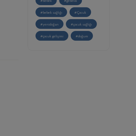
#bebek
#gebelik
#bebek sağlığı
#Çocuk
#yenidoğan
#çocuk sağlığı
#çocuk gelişimi
#doğum