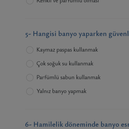
Renkli ve parfümlü olması
5- Hangisi banyo yaparken güvenli
Kaymaz paspas kullanmak
Çok soğuk su kullanmak
Parfümlü sabun kullanmak
Yalnız banyo yapmak
6- Hamilelik döneminde banyo esn