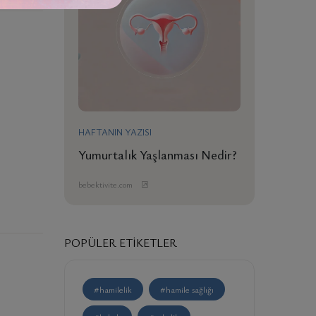
HAFTANIN YAZISI
Yumurtalık Yaşlanması Nedir?
bebektivite.com
POPÜLER ETIKETLER
#hamilelik
#hamile sağlığı