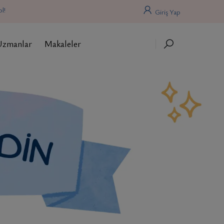
l!
Giriş Yap
Uzmanlar
Makaleler