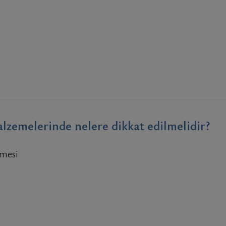
alzemelerinde nelere dikkat edilmelidir?
emesi