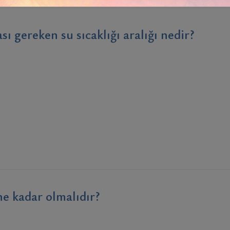
 gereken su sıcaklığı aralığı nedir?
ne kadar olmalıdır?