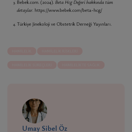
Bebek.com. (2024).
Beta Hcg Değeri hakkında tüm
detaylar
.
https://www.bebek.com/beta-hcg/
Türkiye Jinekoloji ve Obstetrik Derneği Yayınları.
HAMILELIK
HAMILELIK RISKLERI
HAMILELIK SÜREÇLERI
HAMILELIKTE SAĞLIK
Umay Sibel Öz