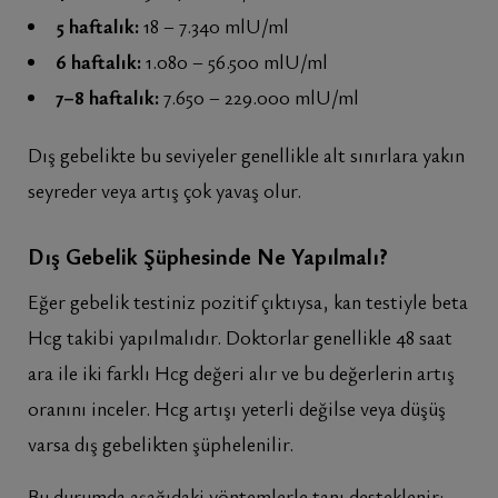
5 haftalık:
18 – 7.340 mlU/ml
6 haftalık:
1.080 – 56.500 mlU/ml
7–8 haftalık:
7.650 – 229.000 mlU/ml
Dış gebelikte bu seviyeler genellikle alt sınırlara yakın
seyreder veya artış çok yavaş olur.
Dış Gebelik Şüphesinde Ne Yapılmalı?
Eğer gebelik testiniz pozitif çıktıysa, kan testiyle beta
Hcg takibi yapılmalıdır. Doktorlar genellikle 48 saat
ara ile iki farklı Hcg değeri alır ve bu değerlerin artış
oranını inceler. Hcg artışı yeterli değilse veya düşüş
varsa dış gebelikten şüphelenilir.
Bu durumda aşağıdaki yöntemlerle tanı desteklenir: