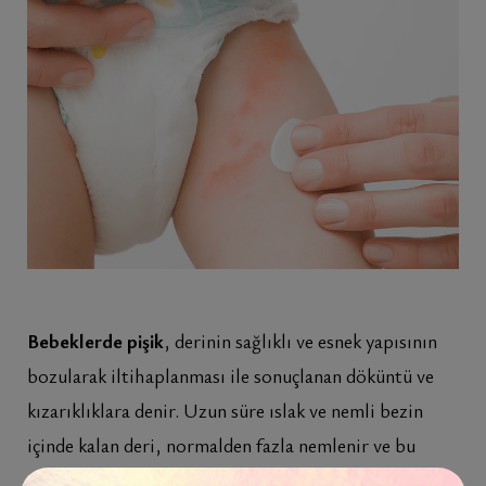
Bebeklerde pişik
, derinin sağlıklı ve esnek yapısının
bozularak iltihaplanması ile sonuçlanan döküntü ve
kızarıklıklara denir. Uzun süre ıslak ve nemli bezin
içinde kalan deri, normalden fazla nemlenir ve bu
durum deri bütünlüğünün bozulmasına ve dış